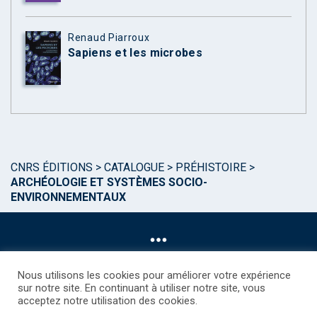
Renaud Piarroux
Sapiens et les microbes
CNRS ÉDITIONS
>
CATALOGUE
>
PRÉHISTOIRE
>
ARCHÉOLOGIE ET SYSTÈMES SOCIO-
ENVIRONNEMENTAUX
Nous utilisons les cookies pour améliorer votre expérience
sur notre site. En continuant à utiliser notre site, vous
acceptez notre utilisation des cookies.
©CNRS EDITIONS 2025
Mentions légales
Politique des Cookies
Consentement