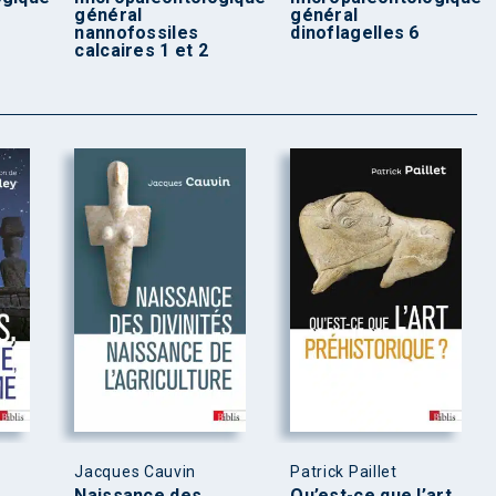
général
général
nannofossiles
dinoflagelles 6
calcaires 1 et 2
Jacques Cauvin
Patrick Paillet
,
Naissance des
Qu’est-ce que l’art