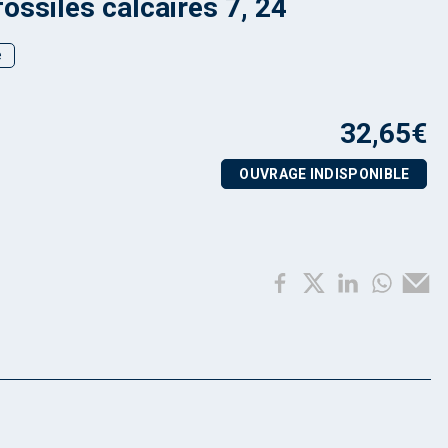
ossiles calcaires 7, 24
e
32,65
€
OUVRAGE INDISPONIBLE