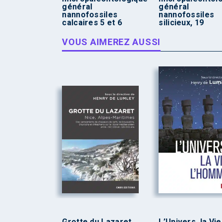
général
général
nannofossiles
nannofossiles
calcaires 5 et 6
silicieux, 19
VOUS AIMEREZ AUSSI
Grotte du Lazaret
L’Univers, la Vie