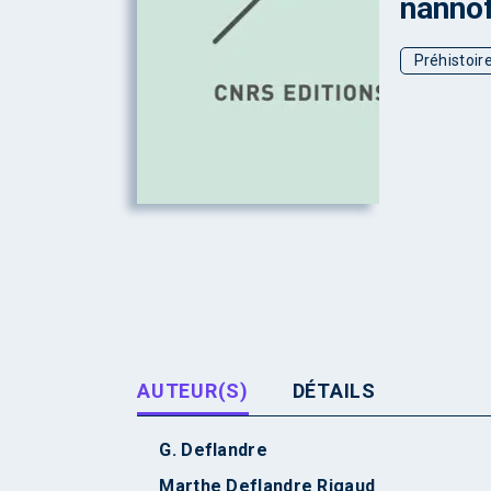
nannof
Préhistoir
AUTEUR(S)
DÉTAILS
G. Deflandre
Marthe Deflandre Rigaud