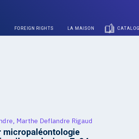
S
FOREIGN RIGHTS
LA MAISON
CATALO
ndre
,
Marthe Deflandre Rigaud
r micropaléontologie