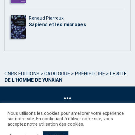
Renaud Piarroux
Sapiens et les microbes
CNRS ÉDITIONS
>
CATALOGUE
>
PRÉHISTOIRE
>
LE SITE
DE L’HOMME DE YUNXIAN
Nous utilisons les cookies pour améliorer votre expérience
sur notre site. En continuant à utiliser notre site, vous
acceptez notre utilisation des cookies.
©CNRS EDITIONS 2025
Mentions légales
Politique des Cookies
Consentement