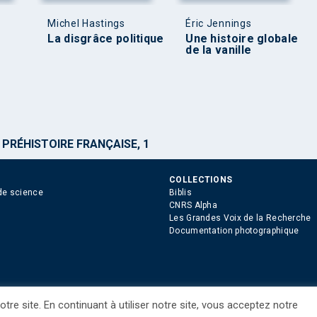
Michel Hastings
Éric Jennings
La disgrâce politique
Une histoire globale
de la vanille
>
PRÉHISTOIRE FRANÇAISE, 1
COLLECTIONS
de science
Biblis
CNRS Alpha
Les Grandes Voix de la Recherche
Documentation photographique
tre site. En continuant à utiliser notre site, vous acceptez notre
ue des Cookies
Consentement
Droits étrangers / Foreign rights
Qui