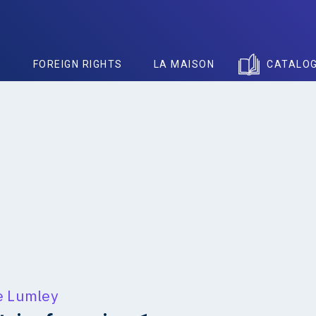
S
FOREIGN RIGHTS
LA MAISON
CATALO
e Lumley