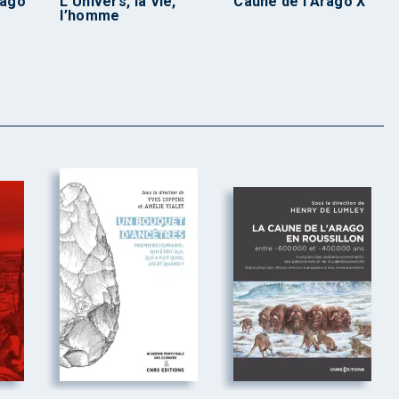
rago
L’Univers, la Vie,
Caune de l’Arago X
l’homme