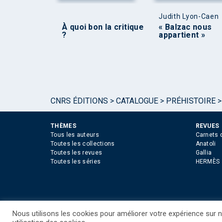
Judith Lyon-Caen
À quoi bon la critique
« Balzac nous
?
appartient »
CNRS ÉDITIONS
>
CATALOGUE
>
PRÉHISTOIRE
THÈMES
REVUES
Tous les auteurs
Carnets 
Toutes les collections
Anatoli
Toutes les revues
Gallia
Toutes les séries
HERMÈS
Nous utilisons les cookies pour améliorer votre expérience sur no
©CNRS EDITIONS 2025
Mentions légales
Politiq