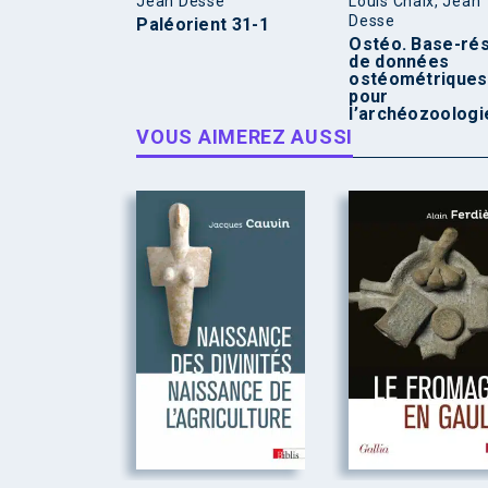
Jean Desse
Louis Chaix, Jean
Desse
Paléorient 31-1
Ostéo. Base-ré
de données
ostéométriques
pour
l’archéozoologi
VOUS AIMEREZ AUSSI