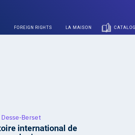
S
FOREIGN RIGHTS
LA MAISON
CATALO
e Desse-Berset
oire international de