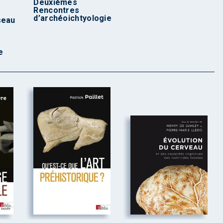
Deuxièmes
Rencontres
d’archéoichtyologie
seau
e