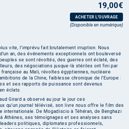
19,00
€
ACHETER L'OUVRAGE
(Disponible en numérique)
lus vite, l’imprévu fait brutalement irruption. Nous
 d’un an, des événements exceptionnels ont bouleversé
 peuples se sont révoltés, des guerres ont éclaté, des
leurs, des négociations jusque-là stériles ont fini par
on française au Mali, révoltes égyptiennes, nucléaire
ambitions de la Chine, faiblesse chronique de l’Europe :
des et ses rapports de puissance sont devenus
en éclats.
aud Girard a observé au jour le jour ces
qu’un journal télévisé, son livre nous offre le film des
ie internationale. De Mogadiscio à Téhéran, de Benghazi
 à Athènes, ses témoignages et ses analyses sans
eaders politiques, diplomates professionnels,