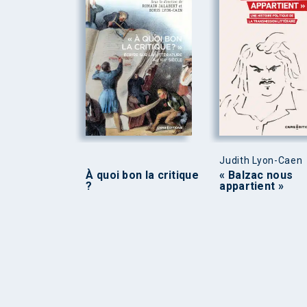
Judith Lyon-Caen
À quoi bon la critique
« Balzac nous
?
appartient »