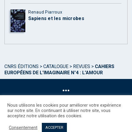
Renaud Piarroux
Sapiens et les microbes
CNRS ÉDITIONS
>
CATALOGUE
>
REVUES
>
CAHIERS
EUROPÉENS DE L’IMAGINAIRE N°4 : L’AMOUR
Nous utilisons les cookies pour améliorer votre expérience
sur notre site. En continuant à utiliser notre site, vous
acceptez notre utilisation des cookies.
©CNRS EDITIONS 2025
Mentions légales
Politique des Cookies
Consentement
Consentement
Droits étrangers / Foreign rights
Qui sommes nous ?
ACCEPTER