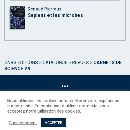
Renaud Piarroux
Sapiens et les microbes
CNRS ÉDITIONS
>
CATALOGUE
>
REVUES
>
CARNETS DE
SCIENCE #9
Nous utilisons les cookies pour améliorer votre expérience
sur notre site. En continuant à utiliser notre site, vous
acceptez notre utilisation des cookies.
©CNRS EDITIONS 2025
Mentions légales
Politique des Cookies
Consentement
Consentement
Droits étrangers / Foreign rights
Qui sommes nous ?
ACCEPTER
Contact