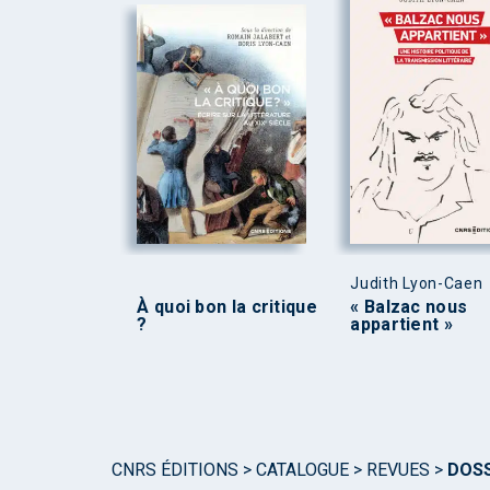
Judith Lyon-Caen
À quoi bon la critique
« Balzac nous
?
appartient »
CNRS ÉDITIONS
>
CATALOGUE
>
REVUES
>
DOSS