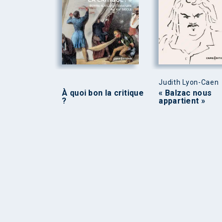
Judith Lyon-Caen
À quoi bon la critique
« Balzac nous
?
appartient »