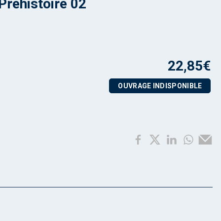
 Préhistoire 02
22,85
€
OUVRAGE INDISPONIBLE