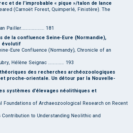
ec et de l’improbable « pique »/talon de lance
eared (Carnoët Forest, Quimperlé, Finistère). The
van Pailler…………………. 181
es de la confluence Seine-Eure (Normandie),
 évolutif
Seine-Eure Confluence (Normandy), Chronicle of an
 Aubry, Hélène Seignac …………… 193
s théoriques des recherches archéozoologiques
et proche-orientale. Un détour par la Nouvelle-
es systèmes d’élevages néolithiques et
cal Foundations of Archaeozoological Research on Recent
s Contribution to Understanding Neolithic and
3