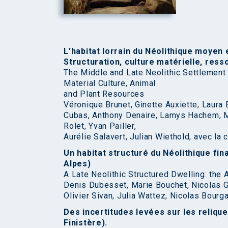
L’habitat lorrain du Néolithique moyen 
Structuration, culture matérielle, res
The Middle and Late Neolithic Settlement o
Material Culture, Animal
and Plant Resources
Véronique Brunet, Ginette Auxiette, Laura 
Cubas, Anthony Denaire, Lamys Hachem, M
Rolet, Yvan Pailler,
Aurélie Salavert, Julian Wiethold, avec 
Un habitat structuré du Néolithique fin
Alpes)
A Late Neolithic Structured Dwelling: the
Denis Dubesset, Marie Bouchet, Nicolas Ga
Olivier Sivan, Julia Wattez, Nicolas Bour
Des incertitudes levées sur les reliqu
Finistère).