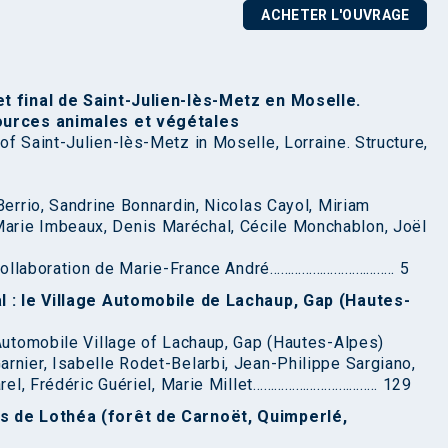
ACHETER L'OUVRAGE
et final de Saint-Julien-lès-Metz en Moselle.
sources animales et végétales
f Saint-Julien-lès-Metz in Moselle, Lorraine. Structure,
Berrio, Sandrine Bonnardin, Nicolas Cayol, Miriam
arie Imbeaux, Denis Maréchal, Cécile Monchablon, Joël
la collaboration de Marie-France André…………………………….. 5
al : le Village Automobile de Lachaup, Gap (Hautes-
 Automobile Village of Lachaup, Gap (Hautes-Alpes)
rnier, Isabelle Rodet-Belarbi, Jean-Philippe Sargiano,
garel, Frédéric Guériel, Marie Millet…………………………….. 129
es de Lothéa (forêt de Carnoët, Quimperlé,