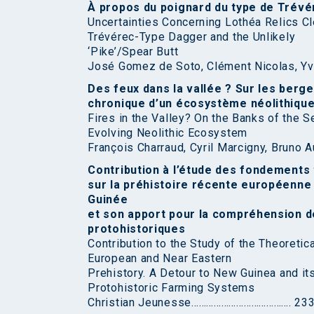
À propos du poignard du type de Trévér
Uncertainties Concerning Lothéa Relics Cl
Trévérec-Type Dagger and the Unlikely
‘Pike’/Spear Butt
José Gomez de Soto, Clément Nicolas, Y
Des feux dans la vallée ? Sur les berg
chronique d’un écosystème néolithique
Fires in the Valley? On the Banks of the 
Evolving Neolithic Ecosystem
François Charraud, Cyril Marcigny, Bruno
Contribution à l’étude des fondement
sur la préhistoire récente européenne 
Guinée
et son apport pour la compréhension d
protohistoriques
Contribution to the Study of the Theoreti
European and Near Eastern
Prehistory. A Detour to New Guinea and it
Protohistoric Farming Systems
Christian Jeunesse…………………………………. 23