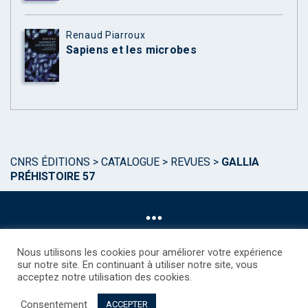
Renaud Piarroux
Sapiens et les microbes
CNRS ÉDITIONS
>
CATALOGUE
>
REVUES
>
GALLIA
PRÉHISTOIRE 57
Nous utilisons les cookies pour améliorer votre expérience
sur notre site. En continuant à utiliser notre site, vous
acceptez notre utilisation des cookies.
©CNRS EDITIONS 2025
Mentions légales
Politique des Cookies
Consentement
Consentement
Droits étrangers / Foreign rights
Qui sommes nous ?
ACCEPTER