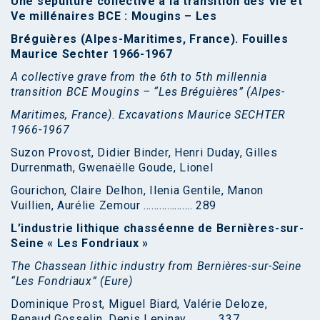
Une sépulture collective à la transition des VIe et
Ve millénaires BCE : Mougins – Les
Bréguières (Alpes-Maritimes, France). Fouilles
Maurice Sechter 1966-1967
A collective grave from the 6th to 5th millennia
transition BCE Mougins – “Les Bréguières” (Alpes-
Maritimes, France). Excavations Maurice SECHTER
1966-1967
Suzon Provost, Didier Binder, Henri Duday, Gilles
Durrenmath, Gwenaëlle Goude, Lionel
Gourichon, Claire Delhon, Ilenia Gentile, Manon
Vuillien, Aurélie Zemour ………………. 289
L’industrie lithique chasséenne de Bernières-sur-
Seine « Les Fondriaux »
The Chassean lithic industry from Bernières-sur-Seine
“Les Fondriaux” (Eure)
Dominique Prost, Miguel Biard, Valérie Deloze,
Renaud Gosselin, Denis Lepinay ………. 337