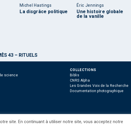
Michel Hastings
Éric Jennings
La disgrâce politique
Une histoire globale
de la vanille
ÈS 43 – RITUELS
COLLECTIONS
de science
Biblis
CNRS Alpha
Les Grandes Voix de la Recherche
Documentation photographique
tre site. En continuant à utiliser notre site, vous acceptez notre
ue des Cookies
Consentement
Droits étrangers / Foreign rights
Qui