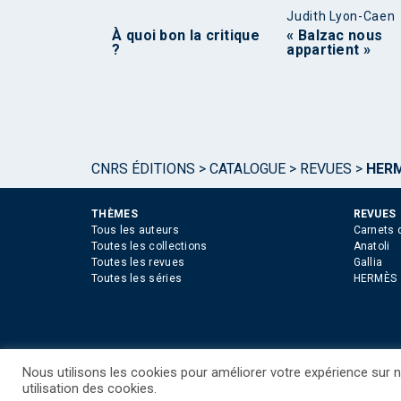
Judith Lyon-Caen
À quoi bon la critique
« Balzac nous
?
appartient »
CNRS ÉDITIONS
>
CATALOGUE
>
REVUES
>
HERM
THÈMES
REVUES
Tous les auteurs
Carnets 
Toutes les collections
Anatoli
Toutes les revues
Gallia
Toutes les séries
HERMÈS
Nous utilisons les cookies pour améliorer votre expérience sur no
©CNRS EDITIONS 2025
Mentions légales
Politiq
utilisation des cookies.