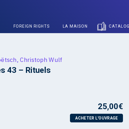
S
FOREIGN RIGHTS
LA MAISON
CATALO
oëtsch
,
Christoph Wulf
 43 – Rituels
25,00
€
ACHETER L'OUVRAGE