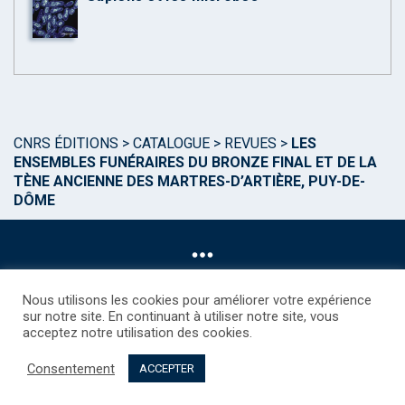
CNRS ÉDITIONS
>
CATALOGUE
>
REVUES
>
LES
ENSEMBLES FUNÉRAIRES DU BRONZE FINAL ET DE LA
TÈNE ANCIENNE DES MARTRES-D’ARTIÈRE, PUY-DE-
DÔME
Nous utilisons les cookies pour améliorer votre expérience
sur notre site. En continuant à utiliser notre site, vous
acceptez notre utilisation des cookies.
©CNRS EDITIONS 2025
Mentions légales
Politique des Cookies
Consentement
Consentement
Droits étrangers / Foreign rights
Qui sommes nous ?
ACCEPTER
Contact