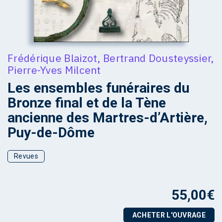
Frédérique Blaizot
,
Bertrand Dousteyssier
,
Pierre-Yves Milcent
Les ensembles funéraires du
Bronze final et de la Tène
ancienne des Martres-d’Artière,
Puy-de-Dôme
Revues
55,00
€
ACHETER L'OUVRAGE