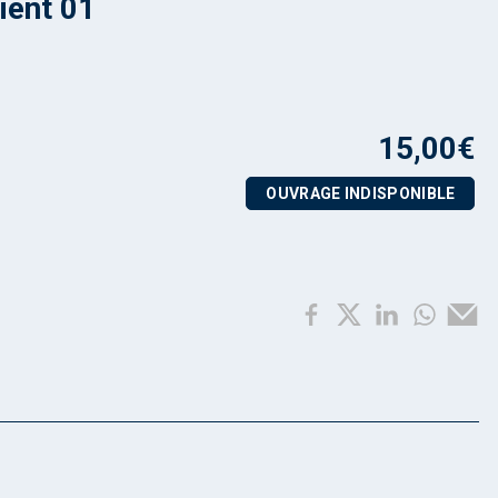
ient 01
15,00
€
OUVRAGE INDISPONIBLE