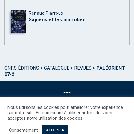
Renaud Piarroux
Sapiens et les microbes
CNRS ÉDITIONS
>
CATALOGUE
>
REVUES
>
PALÉORIENT
07-2
Nous utilisons les cookies pour améliorer votre expérience
sur notre site. En continuant à utiliser notre site, vous
acceptez notre utilisation des cookies.
©CNRS EDITIONS 2025
Mentions légales
Politique des Cookies
Consentement
Consentement
Droits étrangers / Foreign rights
Qui sommes nous ?
ACCEPTER