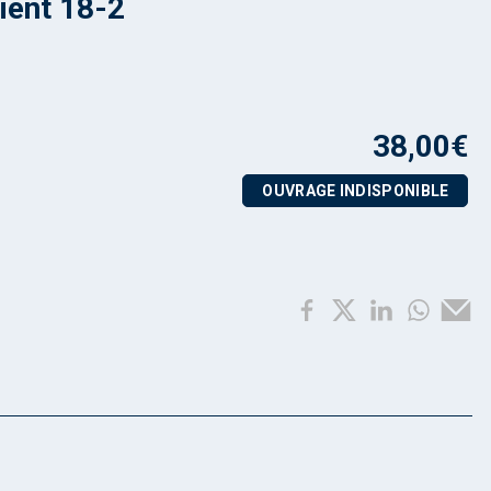
ient 18-2
38,00
€
OUVRAGE INDISPONIBLE