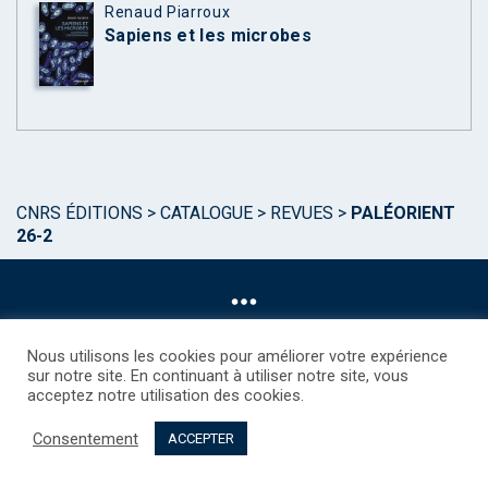
Renaud Piarroux
Sapiens et les microbes
CNRS ÉDITIONS
>
CATALOGUE
>
REVUES
>
PALÉORIENT
26-2
Nous utilisons les cookies pour améliorer votre expérience
sur notre site. En continuant à utiliser notre site, vous
acceptez notre utilisation des cookies.
©CNRS EDITIONS 2025
Mentions légales
Politique des Cookies
Consentement
Consentement
Droits étrangers / Foreign rights
Qui sommes nous ?
ACCEPTER
Contact