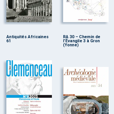
Antiquités Africaines
RA 30 – Chemin de
61
l’Évangile 3 à Gron
(Yonne)