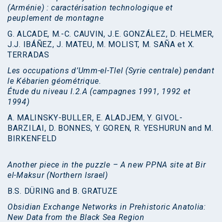
(Arménie) : caractérisation technologique et
peuplement de montagne
G. ALCADE, M.-C. CAUVIN, J.E. GONZÁLEZ, D. HELMER,
J.J. IBÁÑEZ, J. MATEU, M. MOLIST, M. SAÑA et X.
TERRADAS
Les occupations d’Umm-el-Tlel (Syrie centrale) pendant
le Kébarien géométrique.
Étude du niveau I.2.A (campagnes 1991, 1992 et
1994)
A. MALINSKY-BULLER, E. ALADJEM, Y. GIVOL-
BARZILAI, D. BONNES, Y. GOREN, R. YESHURUN and M.
BIRKENFELD
Another piece in the puzzle – A new PPNA site at Bir
el-Maksur (Northern Israel)
B.S. DÜRING and B. GRATUZE
Obsidian Exchange Networks in Prehistoric Anatolia:
New Data from the Black Sea Region