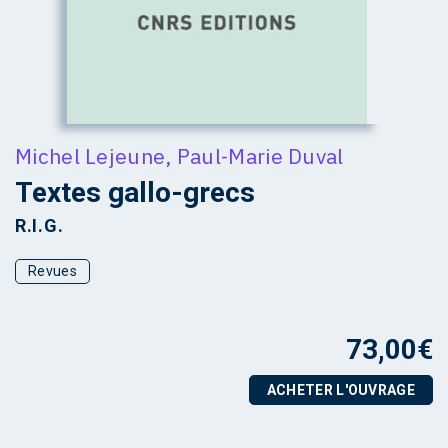
Michel Lejeune
,
Paul-Marie Duval
Textes gallo-grecs
R.I.G.
Revues
73,00
€
ACHETER L'OUVRAGE