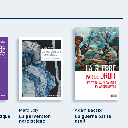
Marc Joly
Adam Baczko
tique
La perversion
La guerre par le
narcissique
droit