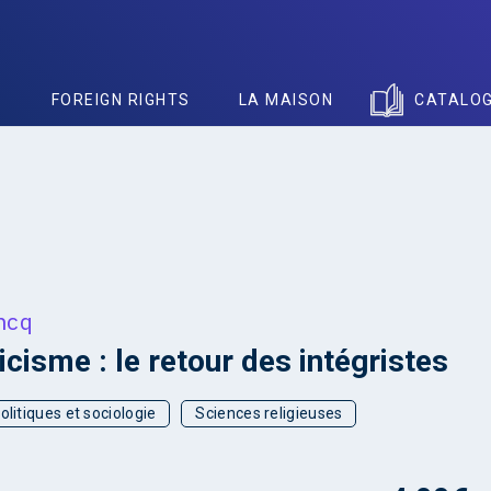
S
FOREIGN RIGHTS
LA MAISON
CATALO
ncq
icisme : le retour des intégristes
olitiques et sociologie
Sciences religieuses