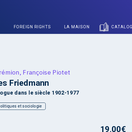
S
FOREIGN RIGHTS
LA MAISON
CATALO
Grémion
,
Françoise Piotet
es Friedmann
logue dans le siècle 1902-1977
olitiques et sociologie
19,00
€