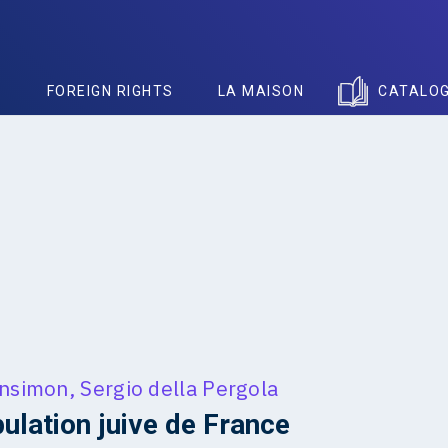
S
FOREIGN RIGHTS
LA MAISON
CATALO
ensimon
,
Sergio della Pergola
ulation juive de France