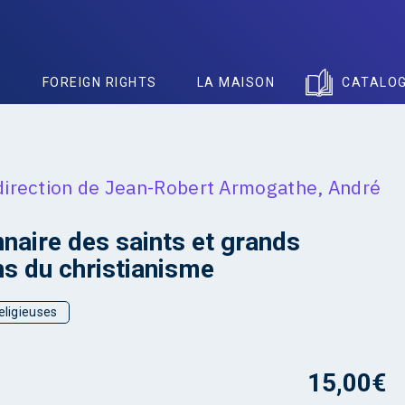
S
FOREIGN RIGHTS
LA MAISON
CATALO
direction de
Jean-Robert Armogathe
,
André
nnaire des saints et grands
s du christianisme
eligieuses
15,00
€