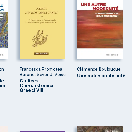
on
Francesca Promotea
Clémence Boulouque
Barone, Sever J. Voicu
Une autre modernité
le
Codices
lam
Chrysostomici
Graeci VIII