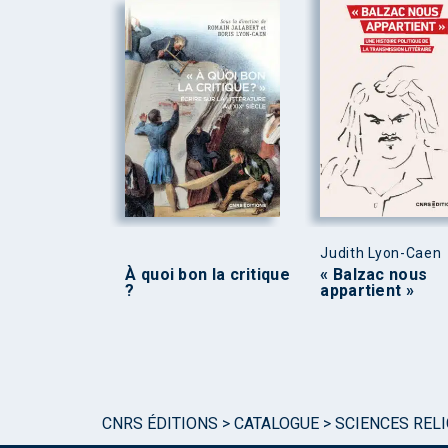
Judith Lyon-Caen
À quoi bon la critique
« Balzac nous
?
appartient »
CNRS ÉDITIONS
>
CATALOGUE
>
SCIENCES REL