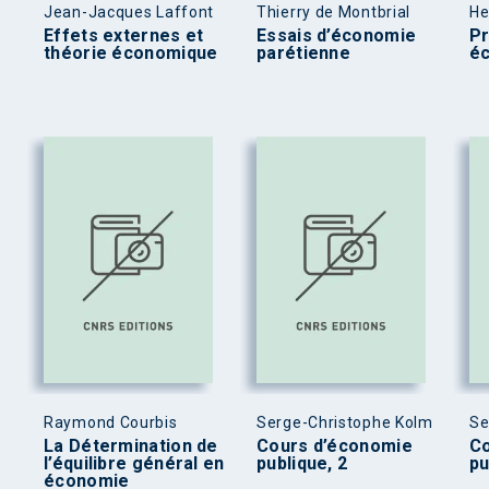
Jean-Jacques Laffont
Thierry de Montbrial
He
Effets externes et
Essais d’économie
Pr
théorie économique
parétienne
éc
Raymond Courbis
Serge-Christophe Kolm
Se
La Détermination de
Cours d’économie
Co
l’équilibre général en
publique, 2
pu
économie