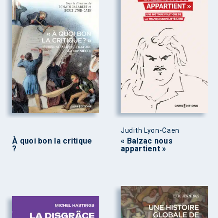
Judith Lyon-Caen
À quoi bon la critique
« Balzac nous
?
appartient »