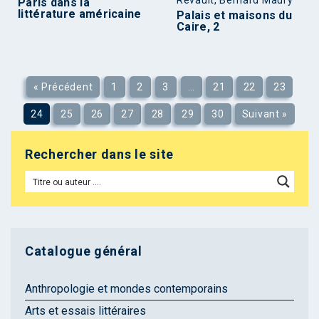
Revault, Bernard Maury
Paris dans la
littérature américaine
Palais et maisons du
Caire, 2
« Précédent
1
2
3
…
21
22
23
24
25
26
27
28
29
30
Suivant »
Rechercher dans le site
Catalogue général
Anthropologie et mondes contemporains
Arts et essais littéraires