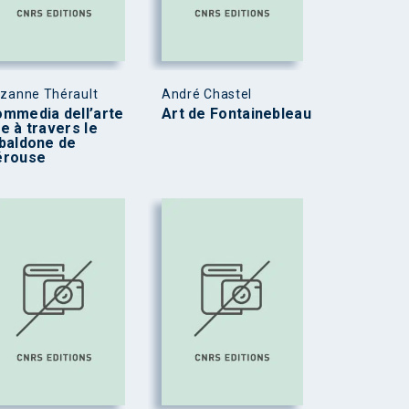
zanne Thérault
André Chastel
mmedia dell’arte
Art de Fontainebleau
e à travers le
baldone de
érouse