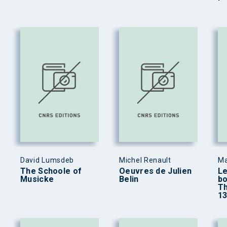
David Lumsdeb
Michel Renault
Ma
The Schoole of
Oeuvres de Julien
Le
Musicke
Belin
bo
Th
13