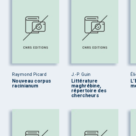
Raymond Picard
J.-P. Guin
Él
Nouveau corpus
Littérature
L’
racinianum
maghrébine,
mé
répertoire des
chercheurs