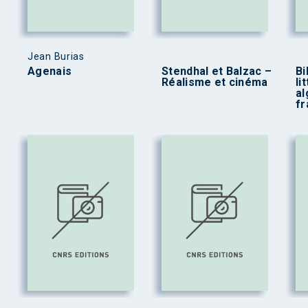
Jean Burias
Agenais
Stendhal et Balzac –
Bi
Réalisme et cinéma
li
al
fr