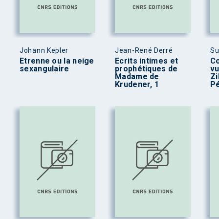
Johann Kepler
Jean-René Derré
Su
Etrenne ou la neige
Ecrits intimes et
Co
sexangulaire
prophétiques de
vu
Madame de
Zi
Krudener, 1
P