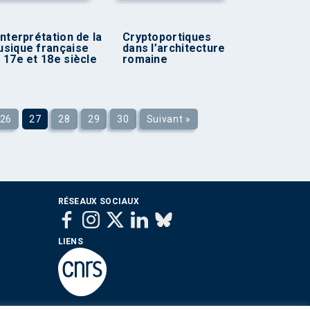
Interprétation de la
Cryptoportiques
sique française
dans l’architecture
 17e et 18e siècle
romaine
26
27
28
29
30
Suivant »
RÉSEAUX SOCIAUX
LIENS