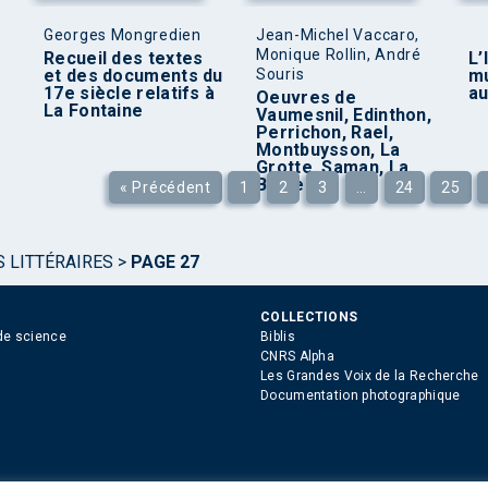
Georges Mongredien
Jean-Michel Vaccaro,
Monique Rollin, André
Recueil des textes
L’
et des documents du
Souris
mu
17e siècle relatifs à
au
Oeuvres de
La Fontaine
Vaumesnil, Edinthon,
Perrichon, Rael,
Montbuysson, La
Grotte, Saman, La
Barre
« Précédent
1
2
3
…
24
25
S LITTÉRAIRES
>
PAGE 27
COLLECTIONS
de science
Biblis
CNRS Alpha
Les Grandes Voix de la Recherche
Documentation photographique