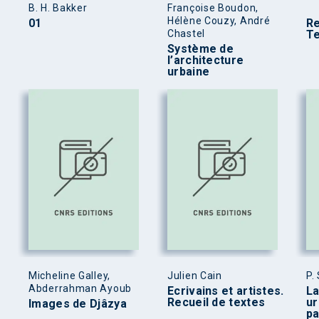
B. H. Bakker
Françoise Boudon,
Hélène Couzy, André
01
Re
Chastel
Te
Système de
l’architecture
urbaine
Micheline Galley,
Julien Cain
P.
Abderrahman Ayoub
Ecrivains et artistes.
La
Recueil de textes
ur
Images de Djâzya
pa