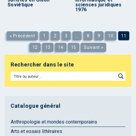
Soviétique
sciences juridiques
1976
« Précédent
1
2
3
…
8
9
10
11
12
13
14
15
Suivant »
Rechercher dans le site
Catalogue général
Anthropologie et mondes contemporains
Arts et essais littéraires