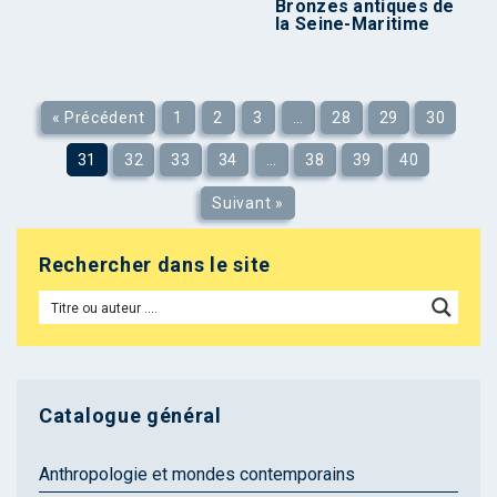
Bronzes antiques de
la Seine-Maritime
« Précédent
1
2
3
…
28
29
30
31
32
33
34
…
38
39
40
Suivant »
Rechercher dans le site
Catalogue général
Anthropologie et mondes contemporains