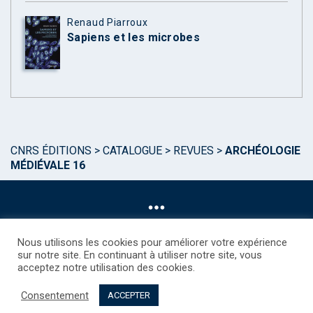
Renaud Piarroux
Sapiens et les microbes
CNRS ÉDITIONS
>
CATALOGUE
>
REVUES
>
ARCHÉOLOGIE
MÉDIÉVALE 16
Nous utilisons les cookies pour améliorer votre expérience
sur notre site. En continuant à utiliser notre site, vous
acceptez notre utilisation des cookies.
©CNRS EDITIONS 2025
Mentions légales
Politique des Cookies
Consentement
Consentement
Droits étrangers / Foreign rights
Qui sommes nous ?
ACCEPTER
Contact