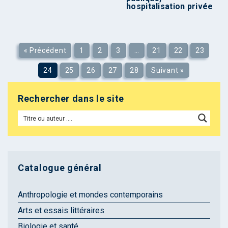
hospitalisation privée
« Précédent
1
2
3
…
21
22
23
24
25
26
27
28
Suivant »
Rechercher dans le site
Catalogue général
Anthropologie et mondes contemporains
Arts et essais littéraires
Biologie et santé