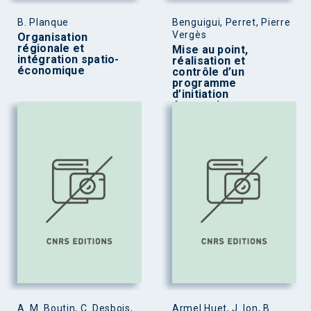
B. Planque
Benguigui, Perret, Pierre
Vergès
Organisation
régionale et
Mise au point,
intégration spatio-
réalisation et
économique
contrôle d’un
programme
d’initiation
économique en –
milieu adulte
A. M. Boutin, C. Desbois,
Armel Huet, J. Ion, B.