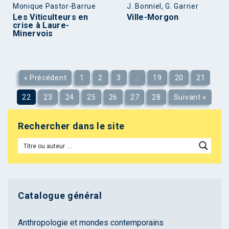
Monique Pastor-Barrue
J. Bonniel, G. Garrier
Les Viticulteurs en
Ville-Morgon
crise à Laure-
Minervois
« Précédent
1
2
3
…
19
20
21
22
23
24
25
26
27
28
Suivant »
Rechercher dans le site
Catalogue général
Anthropologie et mondes contemporains