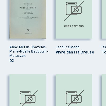
Anne Merlin-Chazelas,
Jacques Maho
Is
Marie-Noëlle Baudouin-
Vivre dans la Creuse
T
Matuszek
02