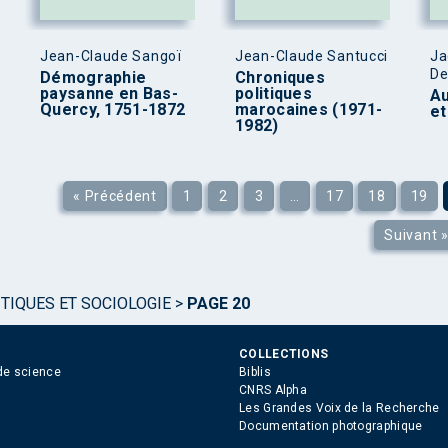
Jean-Claude Sangoï
Jean-Claude Santucci
Ja
De
Démographie
Chroniques
paysanne en Bas-
politiques
Au
Quercy, 1751-1872
marocaines (1971-
et
1982)
« Précédent
1
2
3
…
17
18
19
Suivant 
TIQUES ET SOCIOLOGIE
>
PAGE 20
COLLECTIONS
de science
Biblis
CNRS Alpha
Les Grandes Voix de la Recherche
Documentation photographique