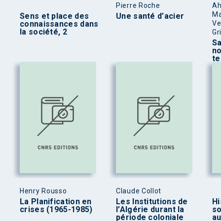
Pierre Roche
Ah
Ma
Sens et place des
Une santé d’acier
connaissances dans
Ve
la société, 2
Gr
Sa
no
te
Henry Rousso
Claude Collot
La Planification en
Les Institutions de
Hi
crises (1965-1985)
l’Algérie durant la
so
période coloniale
au