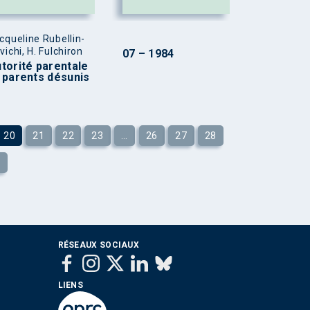
cqueline Rubellin-
vichi, H. Fulchiron
07 – 1984
torité parentale
 parents désunis
20
21
22
23
…
26
27
28
»
RÉSEAUX SOCIAUX
LIENS