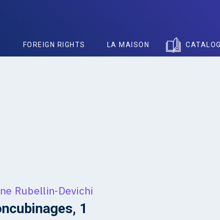
S
FOREIGN RIGHTS
LA MAISON
CATALO
ne Rubellin-Devichi
ncubinages, 1