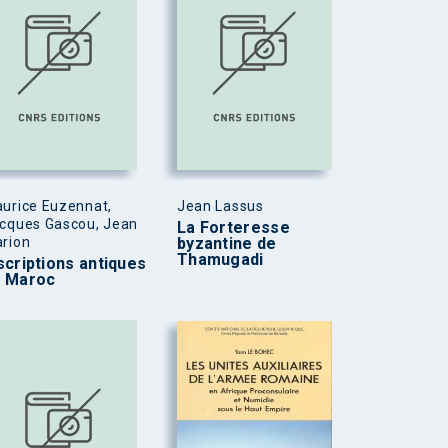
urice Euzennat,
Jean Lassus
cques Gascou, Jean
La Forteresse
rion
byzantine de
Thamugadi
scriptions antiques
u Maroc