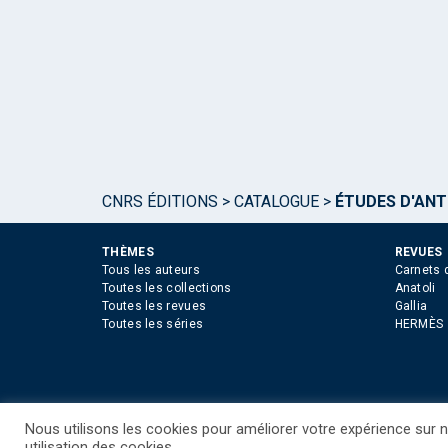
CNRS ÉDITIONS
>
CATALOGUE
>
ÉTUDES D'ANT
THÈMES
REVUES
Tous les auteurs
Carnets 
Toutes les collections
Anatoli
Toutes les revues
Gallia
Toutes les séries
HERMÈS
Nous utilisons les cookies pour améliorer votre expérience sur no
©CNRS EDITIONS 2025
Mentions légales
Politiq
utilisation des cookies.