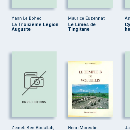
Yann Le Bohec
Maurice Euzennat
An
La Troisième Légion
Le Limes de
Cy
Auguste
Tingitane
he
Zeineb Ben Abdallah,
Henri Morestin
Ja