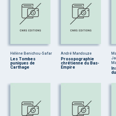
Hélène Benichou-Safar
André Mandouze
Ma
Ja
Les Tombes
Prosopographie
puniques de
chrétienne du Bas-
Ma
Carthage
Empire
In
d