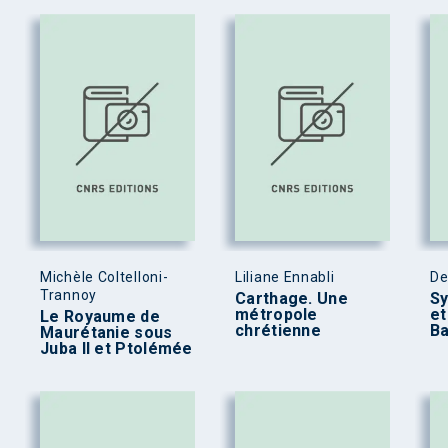
Michèle Coltelloni-
Liliane Ennabli
De
Trannoy
Carthage. Une
Sy
métropole
et
Le Royaume de
chrétienne
B
Maurétanie sous
Juba II et Ptolémée