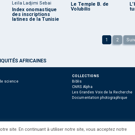
Leïla Ladjimi Sebai
Le Temple B. de
L’
Volubilis
tu
Index onomastique
des inscriptions
latines de la Tunisie
1
2
Sui
IQUITÉS AFRICAINES
COLLECTIONS
de science
Biblis
CNRS Alpha
Les Grandes Voix de la Recherche
Documentation photographique
tre site. En continuant à utiliser notre site, vous acceptez notre
ue des Cookies
Consentement
Droits étrangers / Foreign rights
Qui