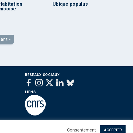
Habitation
Ubique populus
nisoise
vant »
RÉSEAUX SOCIAUX
LIENS
Consentement
ACCEPTER
 sommes nous ?
Contact