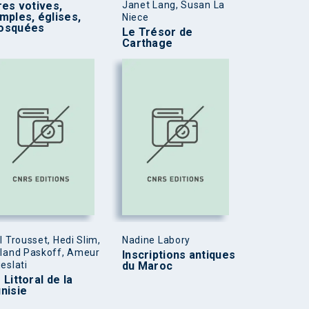
res votives,
Janet Lang, Susan La
mples, églises,
Niece
osquées
Le Trésor de
Carthage
l Trousset, Hedi Slim,
Nadine Labory
land Paskoff, Ameur
Inscriptions antiques
eslati
du Maroc
 Littoral de la
nisie