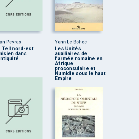
an Peyras
Yann Le Bohec
 Tell nord-est
Les Unités
nisien dans
auxiliaires de
Antiquité
l’armée romaine en
Afrique
proconsulaire et
Numidie sous le haut
Empire