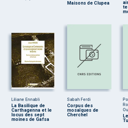
ai
Maisons de Clupea
te
m
Liliane Ennabli
Sabah Ferdi
Po
Ro
La Basilique de
Corpus des
Carthagenna et le
mosaïques de
Ou
locus des sept
Cherchel
Le
moines de Gafsa
Tu