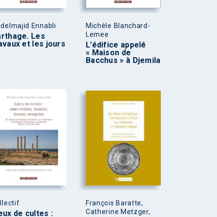
delmajid Ennabli
Michèle Blanchard-
Lemee
rthage. Les
avaux et les jours
L’édifice appelé
« Maison de
Bacchus » à Djemila
llectif
François Baratte,
Catherine Metzger,
eux de cultes :