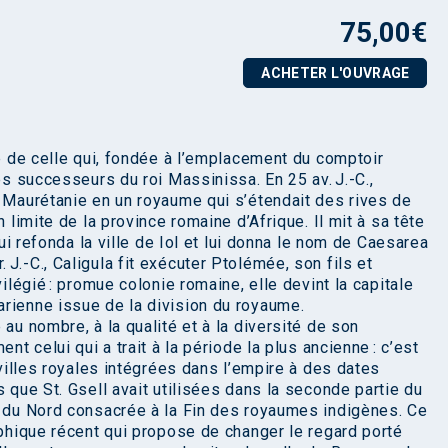
75,00
€
ACHETER L'OUVRAGE
te de celle qui, fondée à l’emplacement du comptoir
es successeurs du roi Massinissa. En 25 av. J.-C.,
a Maurétanie en un royaume qui s’étendait des rives de
 limite de la province romaine d’Afrique. Il mit à sa tête
qui refonda la ville de Iol et lui donna le nom de Caesarea
J.-C., Caligula fit exécuter Ptolémée, son fils et
vilégié : promue colonie romaine, elle devint la capitale
rienne issue de la division du royaume.
au nombre, à la qualité et à la diversité de son
nt celui qui a trait à la période la plus ancienne : c’est
 villes royales intégrées dans l’empire à des dates
s que St. Gsell avait utilisées dans la seconde partie du
e du Nord consacrée à la Fin des royaumes indigènes. Ce
aphique récent qui propose de changer le regard porté