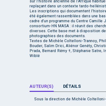
sur l’histoire ancienne de l’Afrique habit
replaçant dans un contexte tardo-hellénist
Les inscriptions qui documentent l’histoir
été également rassemblées dans une base 
cadre d’un programme du Centre Camille Ju
consortium-HN MASA : il réunit des cherche
diverses. Cette base met à disposition de
photographies des documents.
Textes de Michèle Coltelloni-Trannoy, Phi
Bouder, Salim Drici, Aliénor Genéty, Chri
Prada, Bernard Rémy †, Stéphanie Satre, In
Wiblé
AUTEUR(S)
DÉTAILS
Sous la direction de
Michèle Coltelloni