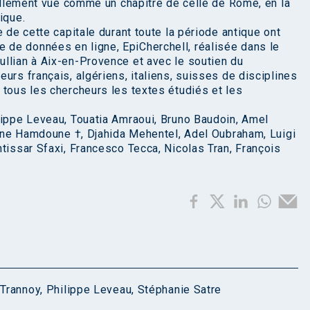
uellement vue comme un chapitre de celle de Rome, en la
ique.
e de cette capitale durant toute la période antique ont
de données en ligne, EpiCherchell, réalisée dans le
llian à Aix-en-Provence et avec le soutien du
urs français, algériens, italiens, suisses de disciplines
 tous les chercheurs les textes étudiés et les
lippe Leveau, Touatia Amraoui, Bruno Baudoin, Amel
stine Hamdoune †, Djahida Mehentel, Adel Oubraham, Luigi
tissar Sfaxi, Francesco Tecca, Nicolas Tran, François
-Trannoy
,
Philippe Leveau
,
Stéphanie Satre