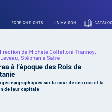
S
FOREIGN RIGHTS
LA MAISON
CATALO
direction de
Michèle Coltelloni-Trannoy
,
 Leveau
,
Stéphanie Satre
ea à l’époque des Rois de
tanie
es épigraphiques sur la cour de ses rois et la
n de leur capitale