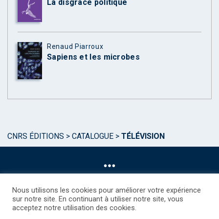
La disgrâce politique
Renaud Piarroux
Sapiens et les microbes
CNRS ÉDITIONS
>
CATALOGUE
>
TÉLÉVISION
Nous utilisons les cookies pour améliorer votre expérience
sur notre site. En continuant à utiliser notre site, vous
acceptez notre utilisation des cookies.
©CNRS EDITIONS 2025
Mentions légales
Politique des Cookies
Consentement