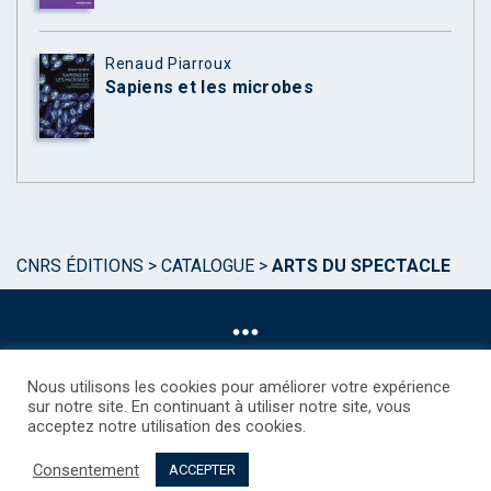
Renaud Piarroux
Sapiens et les microbes
CNRS ÉDITIONS
>
CATALOGUE
>
ARTS DU SPECTACLE
Nous utilisons les cookies pour améliorer votre expérience
sur notre site. En continuant à utiliser notre site, vous
acceptez notre utilisation des cookies.
©CNRS EDITIONS 2025
Mentions légales
Politique des Cookies
Consentement
Consentement
Droits étrangers / Foreign rights
Qui sommes nous ?
ACCEPTER
Contact