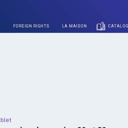
S
FOREIGN RIGHTS
LA MAISON
CATALO
blet