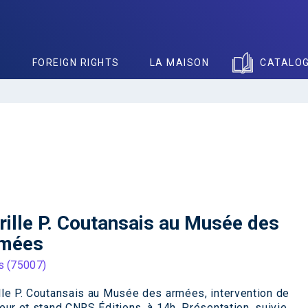
S
FOREIGN RIGHTS
LA MAISON
CATALO
rille P. Coutansais au Musée des
mées
s (75007)
lle P. Coutansais au Musée des armées, intervention de
teur et stand CNRS Éditions, à 14h. Présentation, suivie