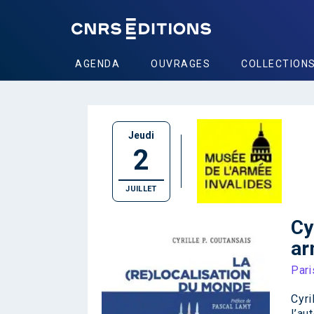
AGENDA
OUVRAGES
COLLECTION
Jeudi
2
JUILLET
Cy
ar
Pari
Cyri
l’au