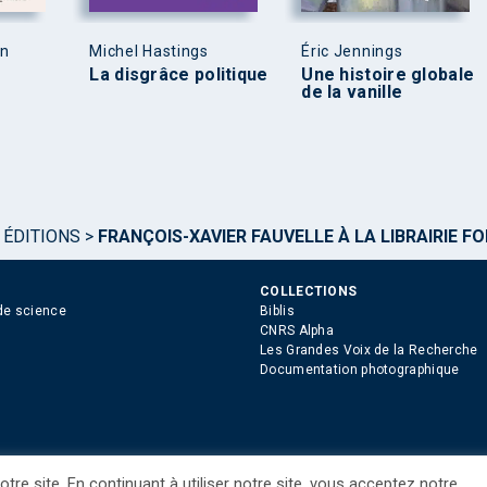
en
Michel Hastings
Éric Jennings
La disgrâce politique
Une histoire globale
de la vanille
 ÉDITIONS
>
FRANÇOIS-XAVIER FAUVELLE À LA LIBRAIRIE FO
COLLECTIONS
de science
Biblis
CNRS Alpha
Les Grandes Voix de la Recherche
Documentation photographique
tre site. En continuant à utiliser notre site, vous acceptez notre