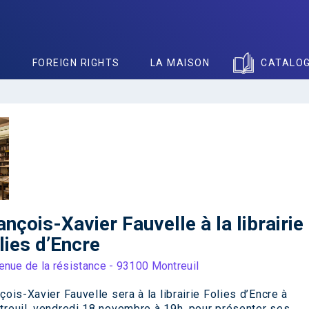
S
FOREIGN RIGHTS
LA MAISON
CATALO
ançois-Xavier Fauvelle à la librairie
lies d’Encre
enue de la résistance - 93100 Montreuil
çois-Xavier Fauvelle sera à la librairie Folies d’Encre à
reuil, vendredi 18 novembre à 19h, pour présenter ses