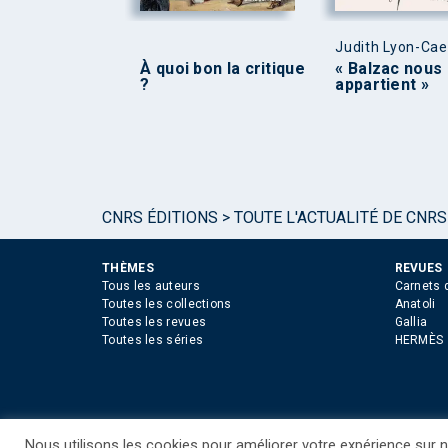
Judith Lyon-Ca
À quoi bon la critique
« Balzac nous
?
appartient »
CNRS ÉDITIONS
>
TOUTE L'ACTUALITÉ DE CNRS
THÈMES
REVUES
Tous les auteurs
Carnets 
Toutes les collections
Anatoli
Toutes les revues
Gallia
Toutes les séries
HERMÈS
Nous utilisons les cookies pour améliorer votre expérience sur no