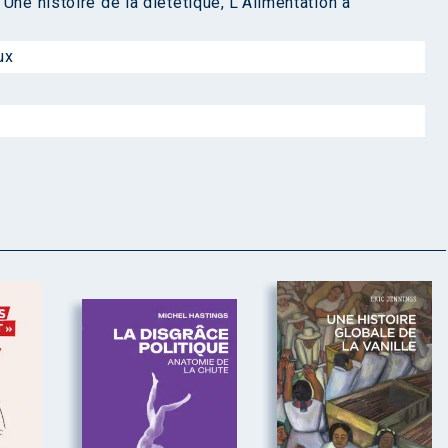
,
Une histoire de la diététique
,
L’Alimentation à
ux