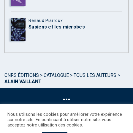
Renaud Piarroux
Sapiens et les microbes
CNRS ÉDITIONS
>
CATALOGUE
>
TOUS LES AUTEURS
>
ALAIN VAILLANT
Nous utilisons les cookies pour améliorer votre expérience
sur notre site. En continuant à utiliser notre site, vous
acceptez notre utilisation des cookies.
©CNRS EDITIONS 2025
Mentions légales
Politique des Cookies
Consentement