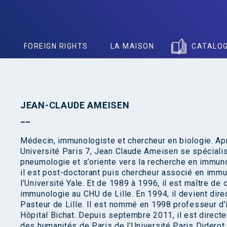
S
FOREIGN RIGHTS
LA MAISON
CATALO
JEAN-CLAUDE AMEISEN
Médecin, immunologiste et chercheur en biologie. A
Université Paris 7, Jean Claude Ameisen se spécialis
pneumologie et s’oriente vers la recherche en immun
il est post-doctorant puis chercheur associé en immu
l’Université Yale. Et de 1989 à 1996, il est maître de 
immunologie au CHU de Lille. En 1994, il devient direc
Pasteur de Lille. Il est nommé en 1998 professeur d’
Hôpital Bichat. Depuis septembre 2011, il est directeu
des humanités de Paris de l’Université Paris Didero