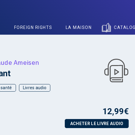
S
FOREIGN RIGHTS
LA MAISON
CATALO
aude Ameisen
ant
t santé
Livres audio
12,99
€
ACHETER LE LIVRE AUDIO