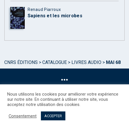
Renaud Piarroux
Sapiens et les microbes
CNRS ÉDITIONS
>
CATALOGUE
>
LIVRES AUDIO
>
MAI 68
Nous utilisons les cookies pour améliorer votre expérience
sur notre site. En continuant à utiliser notre site, vous
acceptez notre utilisation des cookies.
©CNRS EDITIONS 2025
Mentions légales
Politique des Cookies
Consentement
Consentement
Droits étrangers / Foreign rights
Qui sommes nous ?
ACCEPTER
Contact