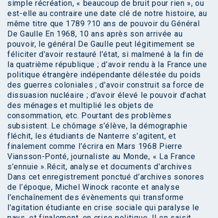
simple récréation, « beaucoup de bruit pour rien », ou
est-elle au contraire une date clé de notre histoire, au
même titre que 1789 ?10 ans de pouvoir du Général
De Gaulle En 1968, 10 ans après son arrivée au
pouvoir, le général De Gaulle peut légitimement se
féliciter d’avoir restauré l’état, si malmené à la fin de
la quatrième république ; d’avoir rendu à la France une
politique étrangère indépendante délestée du poids
des guerres coloniales ; d’avoir construit sa force de
dissuasion nucléaire ; d’avoir élevé le pouvoir d’achat
des ménages et multiplié les objets de
consommation, etc. Pourtant des problèmes
subsistent. Le chômage s’élève, la démographie
fléchit, les étudiants de Nanterre s’agitent, et
finalement comme l’écrira en Mars 1968 Pierre
Viansson-Ponté, journaliste au Monde, « La France
s’ennuie ».Récit, analyse et documents d’archives
Dans cet enregistrement ponctué d’archives sonores
de l’époque, Michel Winock raconte et analyse
l’enchaînement des évènements qui transforme
l’agitation étudiante en crise sociale qui paralyse le
pays, et finalement, en crise politique. Il en saisit