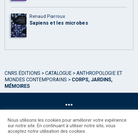
Renaud Piarroux
Sapiens et les microbes
CNRS ÉDITIONS
>
CATALOGUE
>
ANTHROPOLOGIE ET
MONDES CONTEMPORAINS
>
CORPS, JARDINS,
MÉMOIRES
Nous utilisons les cookies pour améliorer votre expérience
sur notre site. En continuant à utiliser notre site, vous
acceptez notre utilisation des cookies.
©CNRS EDITIONS 2025
Mentions légales
Politique des Cookies
Consentement